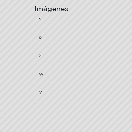
Imágenes
<
p
>
W
Y